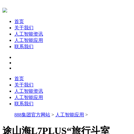
首页
关于我们
人工智能资讯
人工智能应用
联系我们
首页
关于我们
人工智能资讯
人工智能应用
联系我们
888集团官方网站
>
人工智能应用
>
途山海L7PLUS“旅行斗室