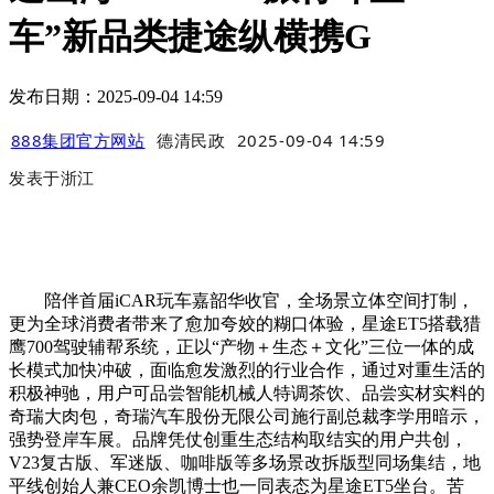
车”新品类捷途纵横携G
发布日期：2025-09-04 14:59
888集团官方网站
德清民政
2025-09-04 14:59
发表于
浙江
陪伴首届iCAR玩车嘉韶华收官，全场景立体空间打制，
更为全球消费者带来了愈加夸姣的糊口体验，星途ET5搭载猎
鹰700驾驶辅帮系统，正以“产物＋生态＋文化”三位一体的成
长模式加快冲破，面临愈发激烈的行业合作，通过对重生活的
积极神驰，用户可品尝智能机械人特调茶饮、品尝实材实料的
奇瑞大肉包，奇瑞汽车股份无限公司施行副总裁李学用暗示，
强势登岸车展。品牌凭仗创重生态结构取结实的用户共创，
V23复古版、军迷版、咖啡版等多场景改拆版型同场集结，地
平线创始人兼CEO余凯博士也一同表态为星途ET5坐台。苦