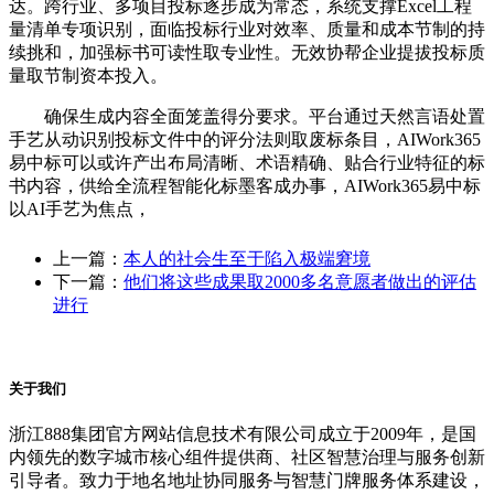
达。跨行业、多项目投标逐步成为常态，系统支撑Excel工程
量清单专项识别，面临投标行业对效率、质量和成本节制的持
续挑和，加强标书可读性取专业性。无效协帮企业提拔投标质
量取节制资本投入。
确保生成内容全面笼盖得分要求。平台通过天然言语处置
手艺从动识别投标文件中的评分法则取废标条目，AIWork365
易中标可以或许产出布局清晰、术语精确、贴合行业特征的标
书内容，供给全流程智能化标墨客成办事，AIWork365易中标
以AI手艺为焦点，
上一篇：
本人的社会生至于陷入极端窘境
下一篇：
他们将这些成果取2000多名意愿者做出的评估
进行
关于我们
浙江888集团官方网站信息技术有限公司成立于2009年，是国
内领先的数字城市核心组件提供商、社区智慧治理与服务创新
引导者。致力于地名地址协同服务与智慧门牌服务体系建设，