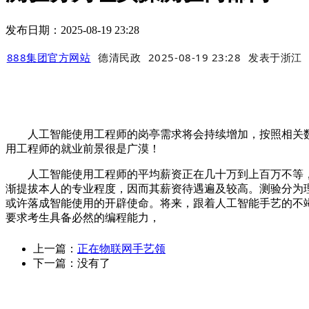
发布日期：2025-08-19 23:28
888集团官方网站
德清民政
2025-08-19 23:28
发表于
浙江
人工智能使用工程师的岗亭需求将会持续增加，按照相关数
用工程师的就业前景很是广漠！
人工智能使用工程师的平均薪资正在几十万到上百万不等，
渐提拔本人的专业程度，因而其薪资待遇遍及较高。测验分为
或许落成智能使用的开辟使命。将来，跟着人工智能手艺的不
要求考生具备必然的编程能力，
上一篇：
正在物联网手艺领
下一篇：没有了