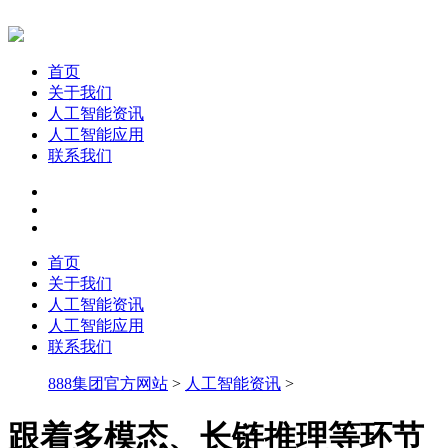
首页
关于我们
人工智能资讯
人工智能应用
联系我们
首页
关于我们
人工智能资讯
人工智能应用
联系我们
888集团官方网站
>
人工智能资讯
>
跟着多模态、长链推理等环节